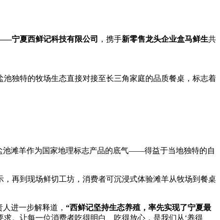
——宁夏西鲜记科技有限公司
，携手
新零售
龙头企业
盒马鲜生
共
盐池独特的牧场生态直接对接至长三角家庭的品质餐桌，标志着
盐池滩羊作为国家地理标志产品的底气——得益于当地独特的自
示，再到现场鲜切工坊，消费者可沉浸式体验滩羊从牧场到餐桌
责人进一步解释道，
“西鲜记坚持生态养殖，率先实现了宁夏最
要求。让每一位消费者吃得明白、吃得放心，是我们
从‘养得