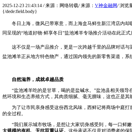
2025-12-23 21:43:14
/
来源：网络转载
/
来源：
V神金融网
/
浏览
{/dede:field.body}
冬日上海，微风已带寒意，而上海盒马鲜生新江湾店内却暖意融
同呈现的“地道好物·鲜享冬日”盐池滩羊专场推介活动在此正式
这不仅是一场产品推介，更是一次跨越千里的品牌对话与
盐池滩羊正从地方特色物产，通过国内领先的新零售渠道，系
自然滋养，成就卓越品质
“盐池滩羊吃的是甘草，喝的是盐碱水。”盐池县相关领
然环境和生态养殖方式，其肉质细腻、毫无膻味，这也正是其
为了让市民亲身感受这份西北风味，西鲜记将商场中庭打
的全过程。
“我们展示城市牧场，是想让大家切身感受到，每一口鲜
大规模的有机、无抗双重认证。
这份承诺不仅是对消费者的保