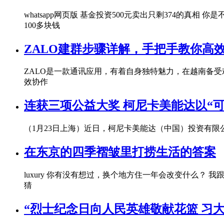
whatsapp网页版 基金投资500元卖出只剩374的
100多块钱
ZALO建群步骤详解，手把手教你高
ZALO是一款通讯应用，有着自身独特魅力，在越南备
效协作
连获三项公益大奖 柯尼卡美能达以“
（1月23日上海）近日，柯尼卡美能达（中国）投资有
在东京的四季褶皱里打捞生活的答案
luxury 你有没有想过，换个地方住一年会改变什么
猜
“烈士纪念日向人民英雄敬献花篮 习