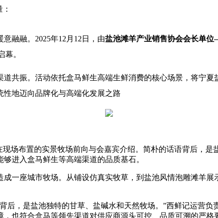
量：
融。2025年12月12日，由
盐池滩羊产业销售协会会长单位
启幕。
渠道共振。活动依托盒马鲜生高端生鲜消费的核心场景，将宁夏
统性地迈向品牌化与高端化发展之路
导在现场布置的实景牧场前向与会嘉宾介绍。简朴的话语背后，是
能够进入盒马鲜生等高端渠道的品质基石。
造成一座城市牧场。从铺设仿真实牧草，到盐池风情泡雕滩羊展
嫩背后，是盐池独特的甘草、盐碱水和天然牧场。”西鲜记运营负
障，也符合盒马等领先渠道对供应商源头可控、品质可溯的严格