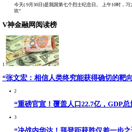
今天( 9月30日)是我国第七个烈士纪念日。 上午10
吹“
V神金融网阅读榜
1
“张文宏：相信人类终究能获得确切的靶向
2
“重磅官宣！覆盖人口22.7亿，GDP
3
“决战内华达！拜登距获胜仅差一步