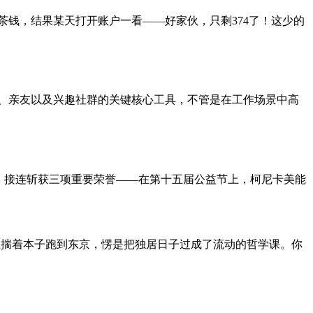
赚点奶茶钱，结果某天打开账户一看——好家伙，只剩374了！这少的
队、亲友以及兴趣社群的关键核心工具，不管是在工作场景中高
可，接连斩获三项重要荣誉——在第十五届公益节上，柯尼卡美能
大妞揣着本子跑到东京，愣是把独居日子过成了流动的哲学课。你