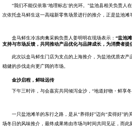
“我们不能仅依靠‘地理标志’的光环。”盐池县相关负责
次依托盒马鲜生这一高端新零售场景进行的推介，正是盐池滩
盒马鲜生冷冻肉禽采购负责人姜明明在现场表示：
“盐池
支持与市场反馈，共同推动产品优化与品牌成长，为消费者提
此次以盒马鲜生门店为支点的上海推介，为盐池优质农产
稳健的步伐走向更广阔的市场。
金沙启程，鲜味远传
下午三时许，与会嘉宾共同倾泻金沙，“地道好物・鲜享冬
一只盐池滩羊的东行之路，是从“养得好”迈向“卖得好”
场冬日的风味推介，最终成果将由市场与时间共同见证，而此