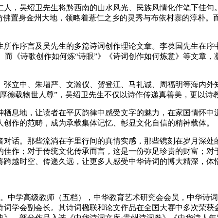
人，吴绍卫先生将黔西南的山水风光、民族风情化作笔下佳句。
者仿佛置身金州大地，领略着薏仁之乡的灵秀与布依村寨的淳朴。
生所作序言及吴先生的多篇诗词创作理论文章。李葆国先生在序中
念。而《诗歌创作如何炼“诗眼”》《诗词创作如何炼意》等文章
、张立中、朱增严、文瀚仪、贺登江、马礼诚、周福明等海内外
，厚德载物世人尊”，吴绍卫先生不仅以诗作传递真善美，更以诗
神栖息地，让读者在平仄韵律中感受文字的魅力，在家国情怀中
人创作的范畴，成为承载集体记忆、彰显文化自信的精神载体。
者对话。那些流淌在字里行间的真情实感，那些镌刻在岁月深处
的佳作；对于传统文化传承而言，这是一份弥足珍贵的财富；对
将跨越时空、传递久远，让更多人感受中华诗词的博大精深，体
镇人。中学高级教师（五档），中华教育艺术研究会会员，中华诗
诗词学会副会长。其诗词楹联和论文作品在全国大赛中多次荣获
。部分作品入选《中华诗词文库·贵州诗词卷》《中华诗人年鉴2