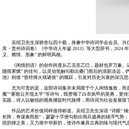
吴绍卫先生深耕杏坛四十载，身兼中华诗词学会会员、兴
库・贵州诗词卷》《中华诗人年鉴 2013》等大型辞书，202
义、燃情、形象” 的鲜明风格。
《闲情韵语》的创作跨度从乙丑至乙巳，题材包罗万象。记
随雨霁燃” 的佳句，以灵动笔触勾勒出夔门雨后的清新淡远，
池》则借 “曾经烽火戏诸侯” 的慨叹，引发对历史兴衰的深沉思
尤为可贵的是，这部诗词集并未局限于个人闲情逸致，而是
魔”“雾散云开现太平”等诗句，既赞颂了白衣执甲的英勇，更
实践，诗人以敏锐的视角捕捉时代脉搏，用诗词为社会发展留
作品的艺术价值同样值得称道。吴绍卫先生深谙 “诗眼” 
长阵，奇谋奏凯歌”，寥寥十字便勾勒出阅兵盛典的雄浑气势；
统韵律之美，又力推中华新韵，使诗作兼具古典韵味与现代气