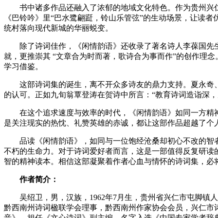
书中诸多作品还融入了浓郁的地域文化特色。作为贵州兴仁
《巴铃吟》里“巴水鹭翩跹，铃山乐管弦”的生动场景，让读
统村落向现代新城的华丽蜕变。
除了诗词佳作，《闲情韵语》还收录了著名诗人李葆国先
就，更推崇其 “文章合为时而著，歌诗合为事而作”的创作理
学习借鉴。
这部诗词集的诞生，离不开众多诗友的鼎力支持。夏永奇
的认可。正如九旬翁覃登涛在贺诗中所言：“教育诗词造诣深
在这个追求速度与效率的时代，《闲情韵语》如同一方精
是关注现实的热忱、礼赞英雄的赤诚，都让这部作品超越了个
品读《闲情韵语》，如同与一位饱经沧桑却初心不改的智
不朽的生命力。对于诗词爱好者而言，这是一部值得反复研读
智的精神读本。相信这部凝聚着作者心血与情怀的诗词集，必
作者简介：
吴绍卫，男，汉族，1962年7月生，贵州省兴仁市屯脚
黔西南州诗词楹联学会理事，黔西南州作家协会会员，兴仁市
音》，担任《文心诗词》副主编，名字入选《中国专家学者辞典》