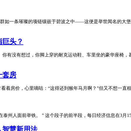
瑚礁群如一条璀璨的项链镶嵌于碧波之中——这便是举世闻名的大
酯巨头？
巨头？ 你有没有想过，你脚上穿的耐克运动鞋、车里坐的豪华座
一套房
常看着房价，心里嘀咕：“这得还到猴年马月啊？”但又不想一直
面前举起机场，也不要在泰州人面前举铁。 ” 这个段子的前半段，每日经济
人智慧新用法