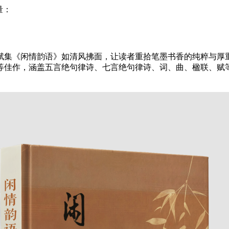
量：
赋集《闲情韵语》如清风拂面，让读者重拾笔墨书香的纯粹与厚
等佳作，涵盖五言绝句律诗、七言绝句律诗、词、曲、楹联、赋