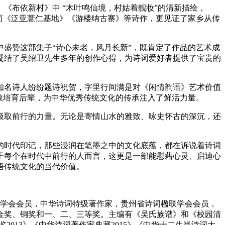
《布依新村》中 “木叶鸣仙境，村姑着靓妆”的清新描绘，
而《泛亚薏仁基地》《游楼纳古寨》等诗作，更见证了家乡从传
盛赞这部集子“诗心未老，风月长新”，既肯定了作品的艺术成
，凝结了吴绍卫先生多年的创作心得，为诗词爱好者提供了宝贵的
知名诗人纷纷题诗祝贺，字里行间满是对《闲情韵语》艺术价值
教培育后辈，为中华优秀传统文化的传承注入了鲜活力量。
汲取前行的力量。无论是寄情山水的雅致、咏史怀古的深沉，还
的时代印记，那些浸润在笔墨之中的文化底蕴，都在诉说着诗词
于每个在时代中前行的人而言，这更是一部能慰藉心灵、启迪心
悟传统文化的当代价值。
词学会会员，中华诗词特级著作家，贵州省诗词楹联学会会员，
金奖、铜奖和一、二、三等奖。主编有《吴氏族谱》和《校园清
013》《中华诗词著作家典藏2015》《中华十二生肖诗词大