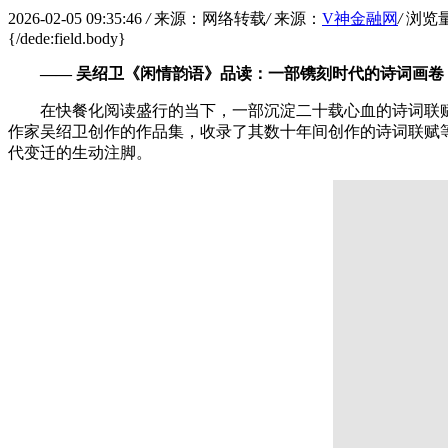
2026-02-05 09:35:46
/
来源：网络转载
/
来源：
V神金融网
/
浏览
{/dede:field.body}
—— 吴绍卫《闲情韵语》品读：一部镌刻时代的诗词画卷
在快餐化阅读盛行的当下，一部沉淀二十载心血的诗词联
作家吴绍卫创作的作品集，收录了其数十年间创作的诗词联赋
代变迁的生动注脚。