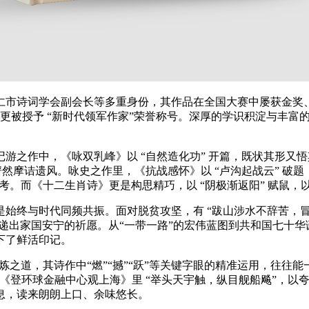
仁市诗词学会副会长等多重身份，其作品在全国大赛中屡获金奖
4 年更被授予 “新时代领军作家”荣誉称号。深厚的学识积淀与丰
游之作中，《咏双乳峰》以 “自然造化功” 开篇，既状其形又悟
俨然摩诘遗风。咏史之作里，《抗战感怀》以 “卢沟起战云” 破
考。而《十二生肖诗》更是构思精巧，以 “阴极渐返阳” 赋鼠，以
始终与时代同频共振。面对脱贫攻坚，有 “跋山涉水不辞苦，冒
传递出家国安宁的祈愿。从“一带一路”的宏伟蓝图到共和国七十
下了鲜活印记。
锤炼之道，其诗作中“燃”“撼”“跃”等关键字眼的精准运用，往往
《登环球金融中心观上海》里 “举头天宇触，纵目舰船飚”，以
息，读来朗朗上口、余味悠长。