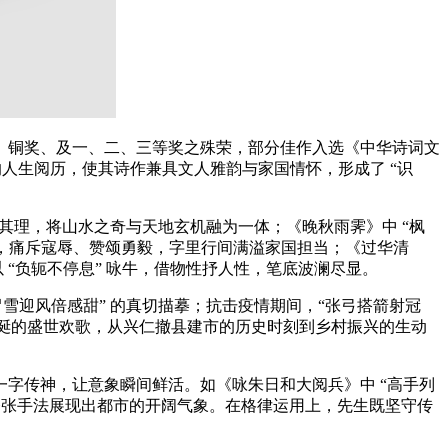
、铜奖、及一、二、三等奖之殊荣，部分佳作入选《中华诗词文
富的人生阅历，使其诗作兼具文人雅韵与家国情怀，形成了 “识
其理，将山水之奇与天地玄机融为一体；《晚秋雨霁》中 “枫
题，痛斥寇辱、赞颂勇毅，字里行间满溢家国担当；《过华清
 “负轭不停息” 咏牛，借物性抒人性，笔底波澜尽显。
雪迎风倍感甜” 的真切描摹；抗击疫情期间，“张弓搭箭射冠
华诞的盛世欢歌，从兴仁撤县建市的历史时刻到乡村振兴的生动
能一字传神，让意象瞬间鲜活。如《咏朱日和大阅兵》中 “高手列
夸张手法展现出都市的开阔气象。在格律运用上，先生既坚守传