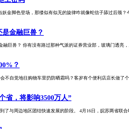
？当妖金脚色登场，那缕似有似无的旋律咋就像蛇信子舔过后颈？
还是金融巨兽？
还是金融巨兽？ 你有没有路过那种气派的证券营业部，玻璃门透亮
00%？
者会不自觉地往购物车里扔防晒霜吗？客岁有个便利店店长做了个
省，将影响3500万人”
了与周边地区团结快速发展的阶段。 4月16日，皖苏两省联合