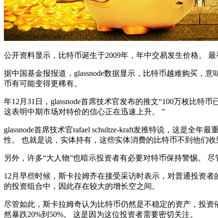
公开资料显示，比特币诞生于2009年，年中交易发生价格。 最初
据中国基金报报道，glassnode数据显示，比特币越难购
币有可能变得更稀有。
年12月31日，glassnode首席技术官发布的推文“100万枚比
这表明中期市场对特价的信心正在迅速上升。 ”
glassnode首席技术官rafael schultze-kraf
性。 也就是说，实体持有，这些实体消费的比特币不到他们收到
另外，许多“大人物”也暗示投资者有必要对特币保持警惕。 尽管skybrid
12月早些时候，斯卡拉姆齐在接受采访时表示，对普通投资者
的投资组合中，因此存在较大的增长空之间。
尽管如此，斯卡拉姆奇认为比特币仍然是不稳定的资产，投资依
然暴跌20%到50%。 这是因为这位投资者需要密切关注。