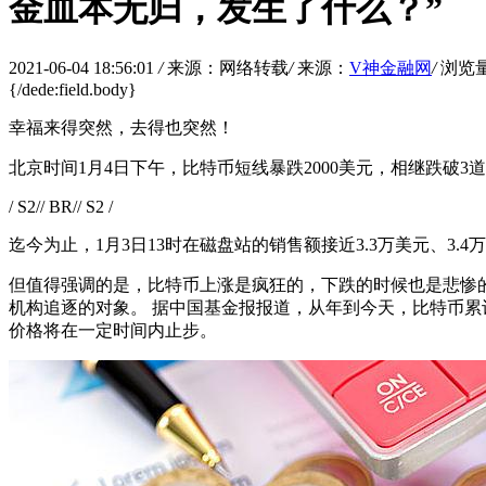
金血本无归，发生了什么？”
2021-06-04 18:56:01
/
来源：网络转载
/
来源：
V神金融网
/
浏览
{/dede:field.body}
幸福来得突然，去得也突然！
北京时间1月4日下午，比特币短线暴跌2000美元，相继跌破3道关
/ S2// BR// S2 /
迄今为止，1月3日13时在磁盘站的销售额接近3.3万美元、3.4万
但值得强调的是，比特币上涨是疯狂的，下跌的时候也是悲惨的
机构追逐的对象。 据中国基金报报道，从年到今天，比特币累计下
价格将在一定时间内止步。