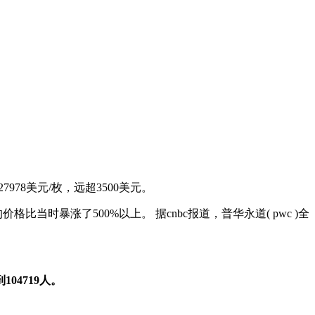
978美元/枚，远超3500美元。
时暴涨了500%以上。 据cnbc报道，普华永道( pwc )全
104719人。