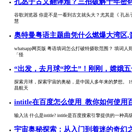
孔丛子古文翻译难？三招破解千年密
谷歌浏览器 你是不是一看到古文就头大？尤其是《 孔丛
慧
奥特曼粤语主题曲凭什么燃爆大湾区,
whatsapp网页版 粤语填词怎么打破特摄歌范围？ 
「怪
“出发，去月球“挖土”！刚刚，嫦娥
探索月球，探索宇宙的奥秘，是中国人多年来的梦想。 19
昌航天
intitle在百度怎么使用_教你如何使用
输入法 什么是intitle? intitle是百度搜索引擎
宇宙奥秘探索：从入门到着迷的奇幻