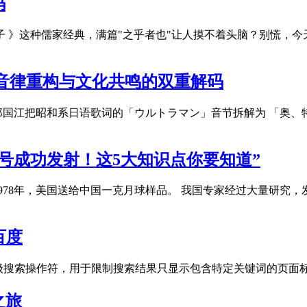
码
子 》这种儒家经典，满篇"之乎者也"让人摸不着头脑？别慌，
音律重构与文化共鸣的双重解码
填词人郑国江把昭和系日语歌词的「ウルトラマン」音节拆解为 「
五号成功发射！这5大知识点你要知道”
78年，美国送给中国一克月球样品。 我国专家经过大量研究，发表
百度
提供的一种高级搜索操作符，用于限制搜索结果只显示包含特定关键词的页面标
之旅